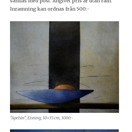
sändas med post. Angivet pris är utan ram.
Inramning kan ordnas från 500:-
”Apelsin”, Etsning, 30×35 cm, 3000:-